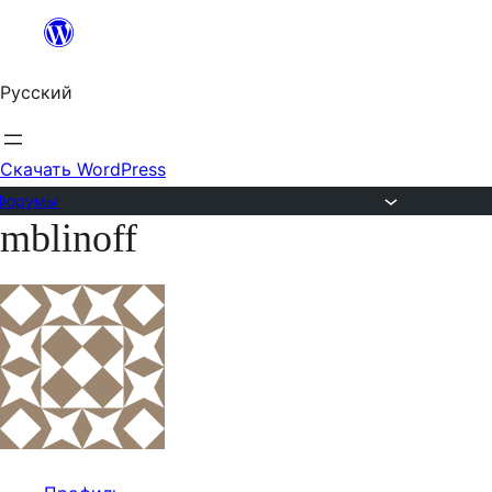
Перейти
к
Русский
содержимому
Скачать WordPress
Форумы
mblinoff
Перейти
к
содержимому