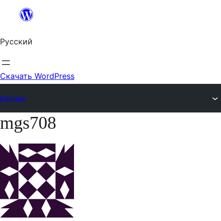
Перейти
к
Русский
содержимому
Скачать WordPress
Форумы
mgs708
Перейти
к
содержимому