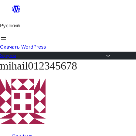
Перейти
к
Русский
содержимому
Скачать WordPress
Форумы
mihail012345678
Перейти
к
содержимому