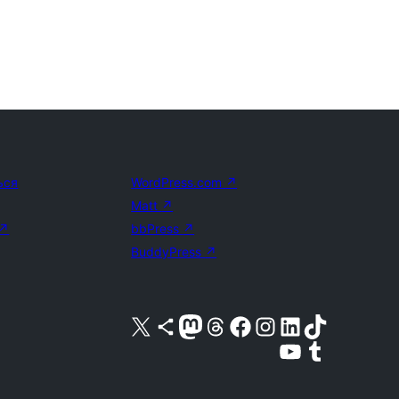
ься
WordPress.com
↗
Matt
↗
↗
bbPress
↗
BuddyPress
↗
Посетите нас в X (ранее Twitter)
Посетите нашу учётную запись в Bluesky
Посетите нашу ленту в Mastodon
Посетите нашу учётную запись в Threads
Посетите нашу страницу на Facebook
Посетите наш Instagram
Посетите нашу страницу в LinkedIn
Посетите нашу учётную запись в TikTok
Посетите наш канал YouTube
Посетите нашу учётную запись в Tumblr