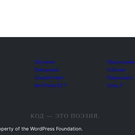
Обучение
Присоединит
Поддержка
События
Разработчики
Поддержать
WordPress.TV
↗
Swag
↗
КОД — ЭТО ПОЭЗИЯ.
operty of the WordPress Foundation.