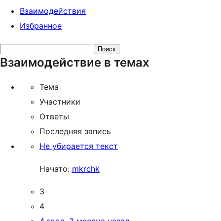
Взаимодействия
Избранное
Поиск
Взаимодействие в темах
тем:
Тема
Участники
Ответы
Последняя запись
Не убирается текст
Начато:
mkrchk
3
4