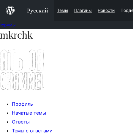
Перейти
Русский
Темы
Плагины
Новости
Подд
к
содержимому
Форумы
mkrchk
Перейти
к
содержимому
Профиль
Начатые темы
Ответы
Темы с ответами