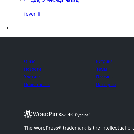
4 года, 3 месяца назад
fevenili
О нас
Витрина
Новости
Темы
Хостинг
Плагины
Приватность
Паттерны
Русский
The WordPress® trademark is the intellectual pr