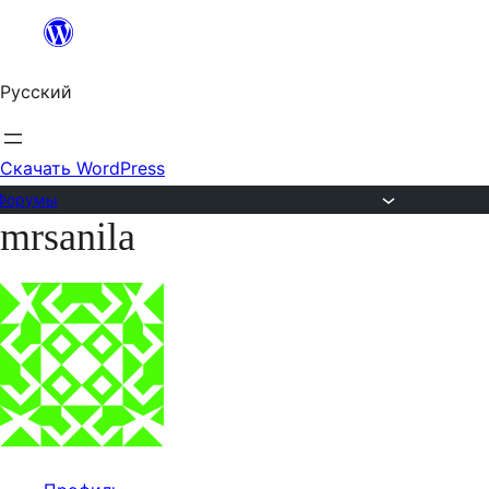
Перейти
к
Русский
содержимому
Скачать WordPress
Форумы
mrsanila
Перейти
к
содержимому