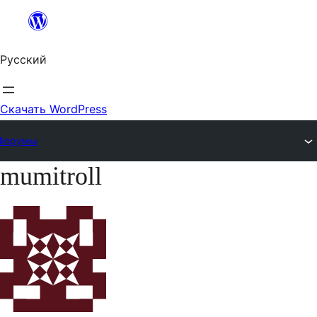
Перейти
к
Русский
содержимому
Скачать WordPress
Форумы
mumitroll
Перейти
к
содержимому