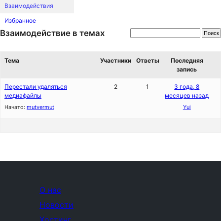
Взаимодействия
Избранное
Взаимодействие в темах
Тема
Участники
Ответы
Последняя
запись
Перестали удаляться
2
1
3 года, 8
медиафайлы
месяцев назад
Начато:
mutvermut
Yui
О нас
Новости
Хостинг