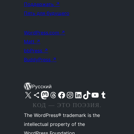
Поддержать
↗
Пять для будущего
WordPress.com
↗
Matt
↗
bbPress
↗
BuddyPress
↗
Русский
Посетите нас в X (ранее Twitter)
Посетите нашу учётную запись в Bluesky
Посетите нашу ленту в Mastodon
Посетите нашу учётную запись в Threads
Посетите нашу страницу на Facebook
Посетите наш Instagram
Посетите нашу страницу в LinkedIn
Посетите нашу учётную запись в TikTok
Посетите наш канал YouTube
Посетите нашу учётную запись в Tumblr
КОД — ЭТО ПОЭЗИЯ.
The WordPress® trademark is the
intellectual property of the
WordPress Foundation.