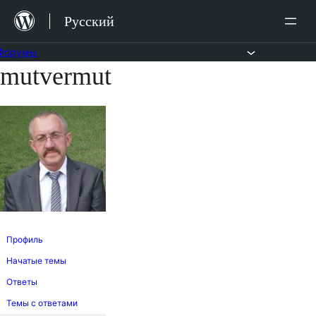
Перейти
Русский
к
содержимому
Форумы
mutvermut
Перейти
к
содержимому
Профиль
Начатые темы
Ответы
Темы с ответами