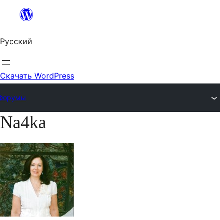
Перейти
к
Русский
содержимому
Скачать WordPress
Форумы
Na4ka
Перейти
к
содержимому