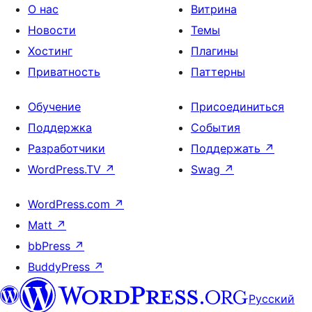
О нас
Витрина
Новости
Темы
Хостинг
Плагины
Приватность
Паттерны
Обучение
Присоединиться
Поддержка
События
Разработчики
Поддержать
↗
WordPress.TV
↗
Swag
↗
WordPress.com
↗
Matt
↗
bbPress
↗
BuddyPress
↗
Русский