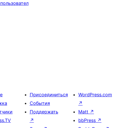
 пользовател
е
Присоединиться
WordPress.com
жка
События
↗
тчики
Поддержать
Matt
↗
ss.TV
↗
bbPress
↗