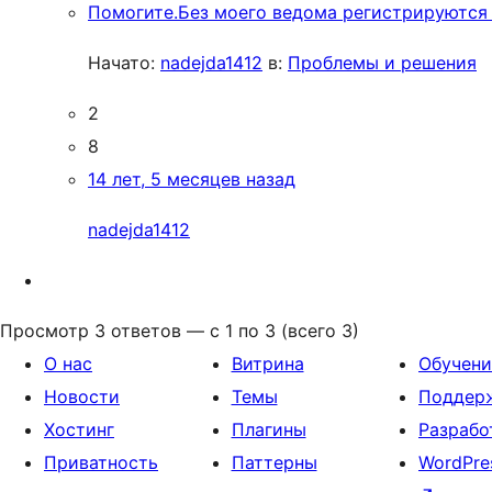
Помогите.Без моего ведома регистрируются
Начато:
nadejda1412
в:
Проблемы и решения
2
8
14 лет, 5 месяцев назад
nadejda1412
Просмотр 3 ответов — с 1 по 3 (всего 3)
О нас
Витрина
Обучени
Новости
Темы
Поддер
Хостинг
Плагины
Разрабо
Приватность
Паттерны
WordPre