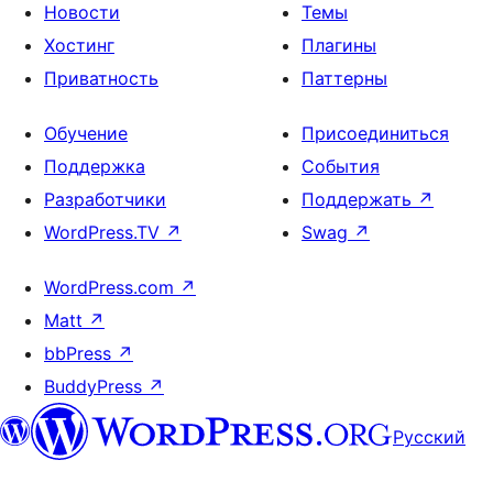
Новости
Темы
Хостинг
Плагины
Приватность
Паттерны
Обучение
Присоединиться
Поддержка
События
Разработчики
Поддержать
↗
WordPress.TV
↗
Swag
↗
WordPress.com
↗
Matt
↗
bbPress
↗
BuddyPress
↗
Русский