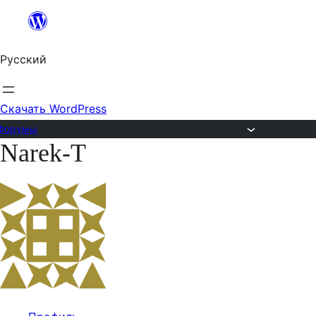
Перейти
к
Русский
содержимому
Скачать WordPress
Форумы
Narek-T
Перейти
к
содержимому