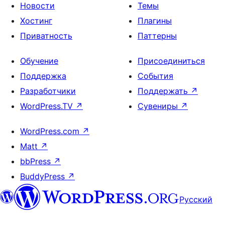
Новости
Темы
Хостинг
Плагины
Приватность
Паттерны
Обучение
Присоединиться
Поддержка
События
Разработчики
Поддержать
↗
WordPress.TV
↗
Сувениры
↗
WordPress.com
↗
Matt
↗
bbPress
↗
BuddyPress
↗
Русский