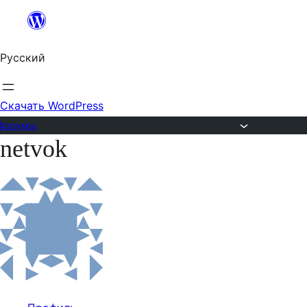
Перейти
к
Русский
содержимому
Скачать WordPress
Форумы
netvok
Перейти
к
содержимому