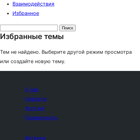
Взаимодействия
Избранное
Поиск
Избранные темы
тем:
Тем не найдено. Выберите другой режим просмотра
или создайте новую тему.
О нас
Новости
Хостинг
Приватность
Витрина