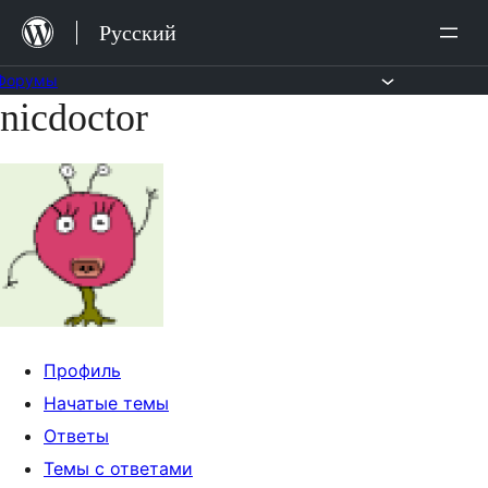
Перейти
Русский
к
содержимому
Форумы
nicdoctor
Перейти
к
содержимому
Профиль
Начатые темы
Ответы
Темы с ответами