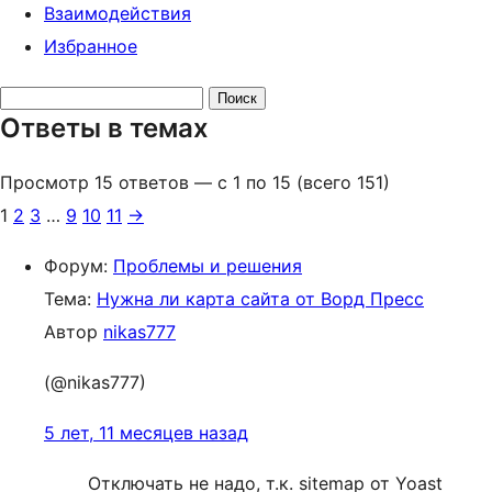
Взаимодействия
Избранное
Поиск
Ответы в темах
ответов:
Просмотр 15 ответов — с 1 по 15 (всего 151)
1
2
3
…
9
10
11
→
Форум:
Проблемы и решения
Тема:
Нужна ли карта сайта от Ворд Пресс
Автор
nikas777
(@nikas777)
5 лет, 11 месяцев назад
Отключать не надо, т.к. sitemap от Yoast