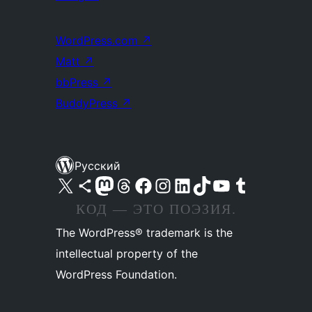
WordPress.com
↗
Matt
↗
bbPress
↗
BuddyPress
↗
Русский
Посетите нас в X (ранее Twitter)
Посетите нашу учётную запись в Bluesky
Посетите нашу ленту в Mastodon
Посетите нашу учётную запись в Threads
Посетите нашу страницу на Facebook
Посетите наш Instagram
Посетите нашу страницу в LinkedIn
Посетите нашу учётную запись в TikTok
Посетите наш канал YouTube
Посетите нашу учётную запись в Tumblr
КОД — ЭТО ПОЭЗИЯ.
The WordPress® trademark is the
intellectual property of the
WordPress Foundation.