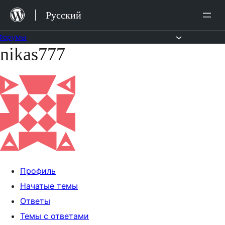
Перейти
Русский
к
содержимому
Форумы
nikas777
Перейти
к
содержимому
Профиль
Начатые темы
Ответы
Темы с ответами