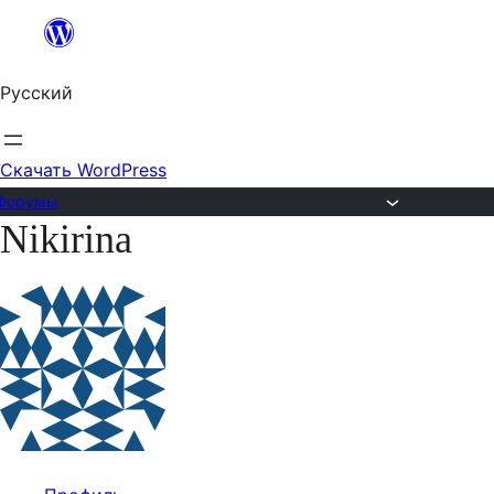
Перейти
к
Русский
содержимому
Скачать WordPress
Форумы
Nikirina
Перейти
к
содержимому