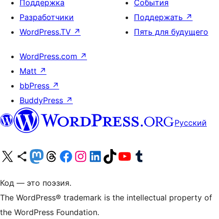
Поддержка
События
Разработчики
Поддержать
↗
WordPress.TV
↗
Пять для будущего
WordPress.com
↗
Matt
↗
bbPress
↗
BuddyPress
↗
Русский
Посетите нас в X (ранее Twitter)
Посетите нашу учётную запись в Bluesky
Посетите нашу ленту в Mastodon
Посетите нашу учётную запись в Threads
Посетите нашу страницу на Facebook
Посетите наш Instagram
Посетите нашу страницу в LinkedIn
Посетите нашу учётную запись в TikTok
Посетите наш канал YouTube
Посетите нашу учётную запись в Tumblr
Код — это поэзия.
The WordPress® trademark is the intellectual property of
the WordPress Foundation.