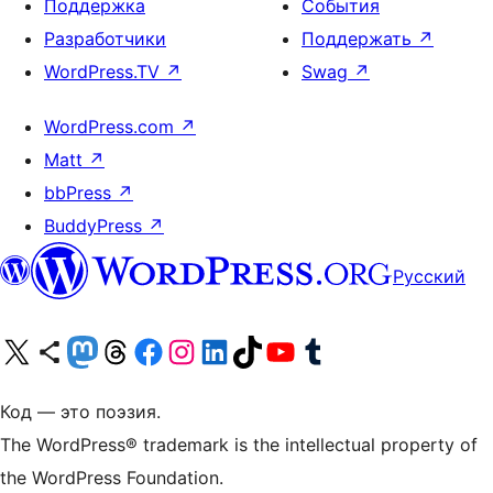
Поддержка
События
Разработчики
Поддержать
↗
WordPress.TV
↗
Swag
↗
WordPress.com
↗
Matt
↗
bbPress
↗
BuddyPress
↗
Русский
Посетите нас в X (ранее Twitter)
Посетите нашу учётную запись в Bluesky
Посетите нашу ленту в Mastodon
Посетите нашу учётную запись в Threads
Посетите нашу страницу на Facebook
Посетите наш Instagram
Посетите нашу страницу в LinkedIn
Посетите нашу учётную запись в TikTok
Посетите наш канал YouTube
Посетите нашу учётную запись в Tumblr
Код — это поэзия.
The WordPress® trademark is the intellectual property of
the WordPress Foundation.