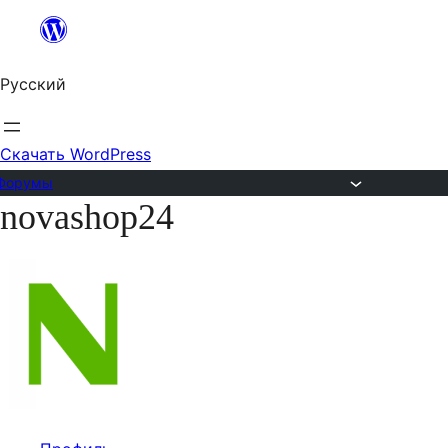
Перейти
к
Русский
содержимому
Скачать WordPress
Форумы
novashop24
Перейти
к
содержимому