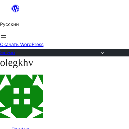
Перейти
к
Русский
содержимому
Скачать WordPress
Форумы
olegkhv
Перейти
к
содержимому