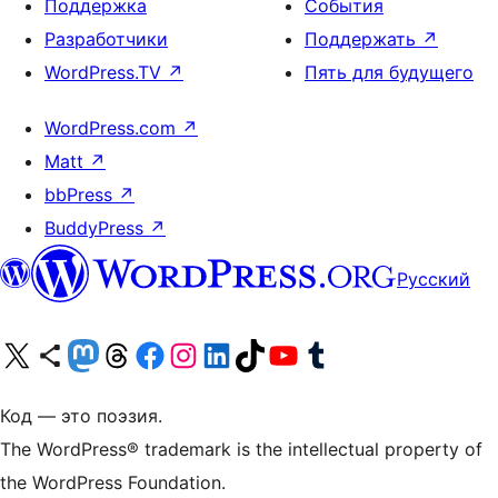
Поддержка
События
Разработчики
Поддержать
↗
WordPress.TV
↗
Пять для будущего
WordPress.com
↗
Matt
↗
bbPress
↗
BuddyPress
↗
Русский
Посетите нас в X (ранее Twitter)
Посетите нашу учётную запись в Bluesky
Посетите нашу ленту в Mastodon
Посетите нашу учётную запись в Threads
Посетите нашу страницу на Facebook
Посетите наш Instagram
Посетите нашу страницу в LinkedIn
Посетите нашу учётную запись в TikTok
Посетите наш канал YouTube
Посетите нашу учётную запись в Tumblr
Код — это поэзия.
The WordPress® trademark is the intellectual property of
the WordPress Foundation.