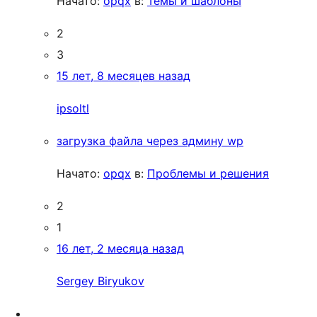
Начато:
opqx
в:
Темы и шаблоны
2
3
15 лет, 8 месяцев назад
ipsoltl
загрузка файла через админу wp
Начато:
opqx
в:
Проблемы и решения
2
1
16 лет, 2 месяца назад
Sergey Biryukov