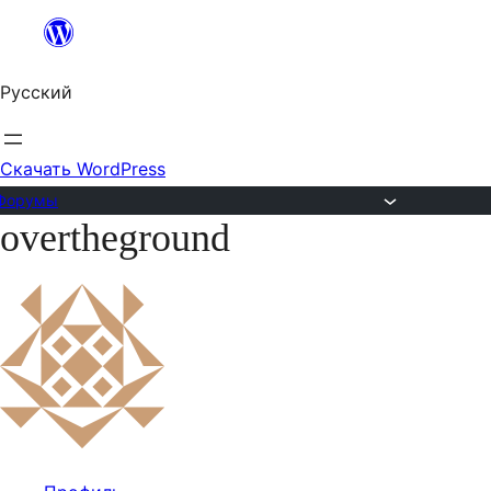
Перейти
к
Русский
содержимому
Скачать WordPress
Форумы
overtheground
Перейти
к
содержимому