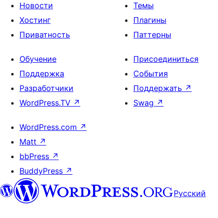
Новости
Темы
Хостинг
Плагины
Приватность
Паттерны
Обучение
Присоединиться
Поддержка
События
Разработчики
Поддержать
↗
WordPress.TV
↗
Swag
↗
WordPress.com
↗
Matt
↗
bbPress
↗
BuddyPress
↗
Русский