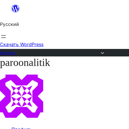
Перейти
к
Русский
содержимому
Скачать WordPress
Форумы
paroonalitik
Перейти
к
содержимому