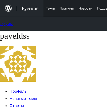
Перейти
Русский
Темы
Плагины
Новости
Подд
к
содержимому
Форумы
paveldss
Перейти
к
содержимому
Профиль
Начатые темы
Ответы