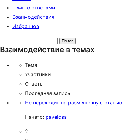
Темы с ответами
Взаимодействия
Избранное
Поиск
Взаимодействие в темах
тем:
Тема
Участники
Ответы
Последняя запись
Не переходит на размещенную статью
Начато:
paveldss
2