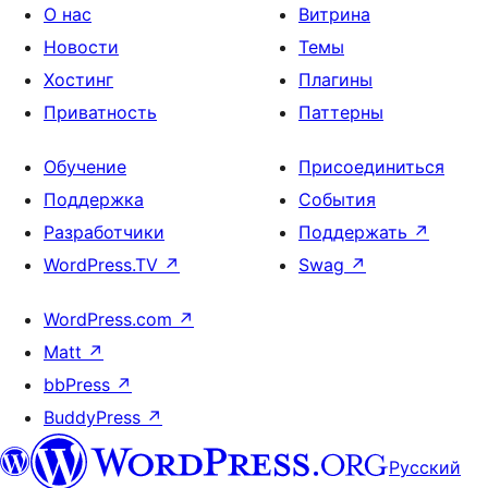
О нас
Витрина
Новости
Темы
Хостинг
Плагины
Приватность
Паттерны
Обучение
Присоединиться
Поддержка
События
Разработчики
Поддержать
↗
WordPress.TV
↗
Swag
↗
WordPress.com
↗
Matt
↗
bbPress
↗
BuddyPress
↗
Русский