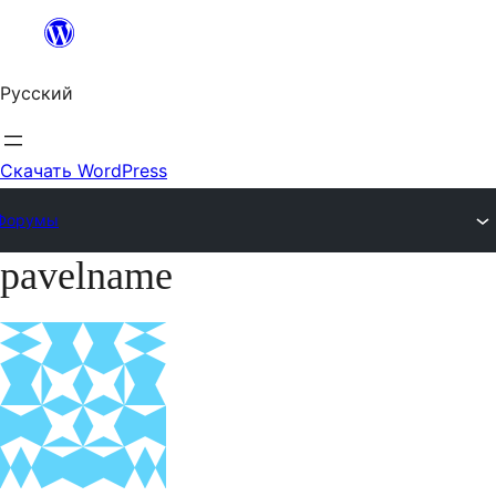
Перейти
к
Русский
содержимому
Скачать WordPress
Форумы
pavelname
Перейти
к
содержимому