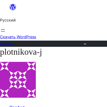
Перейти
к
Русский
содержимому
Скачать WordPress
Форумы
plotnikova-j
Перейти
к
содержимому