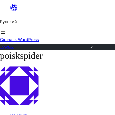
Перейти
к
Русский
содержимому
Скачать WordPress
Форумы
poiskspider
Перейти
к
содержимому