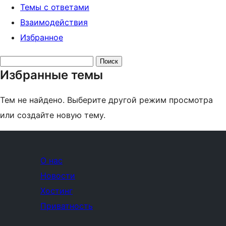
Темы с ответами
Взаимодействия
Избранное
Поиск
Избранные темы
тем:
Тем не найдено. Выберите другой режим просмотра
или создайте новую тему.
О нас
Новости
Хостинг
Приватность