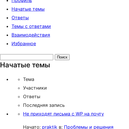
Профиль
Начатые темы
Ответы
Темы с ответами
Взаимодействия
Избранное
Поиск
Начатые темы
тем:
Тема
Участники
Ответы
Последняя запись
Не приходят письма с WP на почту
Начато:
praktik
в:
Проблемы и решения