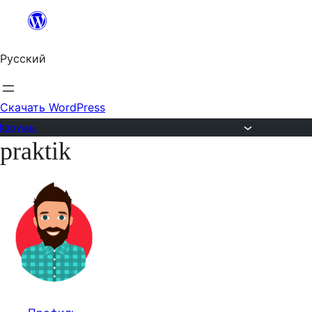
Перейти
к
Русский
содержимому
Скачать WordPress
Форумы
praktik
Перейти
к
содержимому