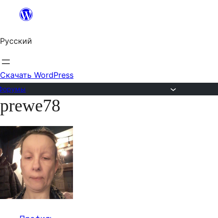
Перейти
к
Русский
содержимому
Скачать WordPress
Форумы
prewe78
Перейти
к
содержимому