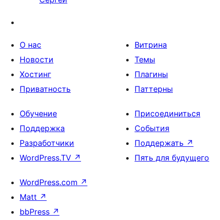
О нас
Витрина
Новости
Темы
Хостинг
Плагины
Приватность
Паттерны
Обучение
Присоединиться
Поддержка
События
Разработчики
Поддержать
↗
WordPress.TV
↗
Пять для будущего
WordPress.com
↗
Matt
↗
bbPress
↗