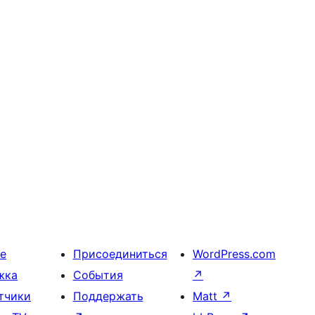
е
Присоединиться
WordPress.com
жка
События
↗
тчики
Поддержать
Matt
↗