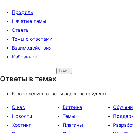
Профиль
Начатые темы
Ответы
Темы с ответами
Взаимодействия
Избранное
Поиск
Ответы в темах
ответов:
К сожалению, ответы здесь не найдены!
О нас
Витрина
Обучени
Новости
Темы
Поддер
Хостинг
Плагины
Разрабо