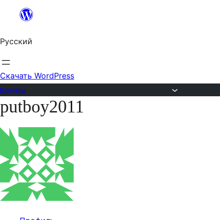
Перейти
к
Русский
содержимому
Скачать WordPress
Форумы
putboy2011
Перейти
к
содержимому