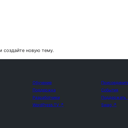
и создайте новую тему.
Обучение
Присоединит
Поддержка
События
Разработчики
Поддержать
WordPress.TV
↗
Swag
↗