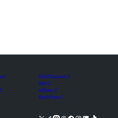
ься
WordPress.com
↗
Matt
↗
↗
bbPress
↗
BuddyPress
↗