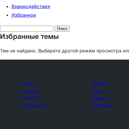
Взаимодействия
Избранное
Поиск
Избранные темы
тем:
Тем не найдено. Выберите другой режим просмотра ил
О нас
Витрина
Новости
Темы
Хостинг
Плагины
Приватность
Паттерны