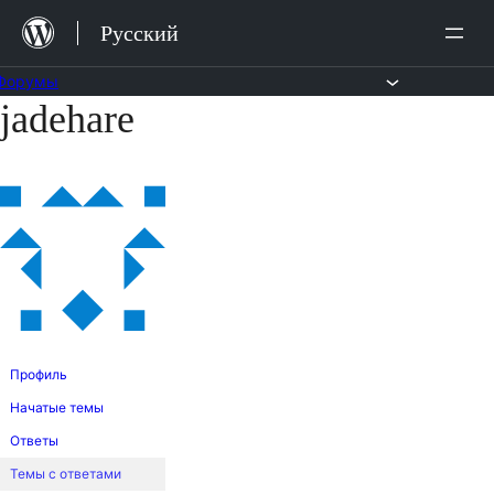
Перейти
Русский
к
содержимому
Форумы
jadehare
Перейти
к
содержимому
Профиль
Начатые темы
Ответы
Темы с ответами