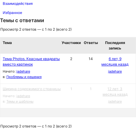
Взаимодействия
Избранное
Темы с ответами
Просмотр 2 ответов — с 1 по 2 (всего 2)
Тема
Участники
Ответы
Последняя
запись
Тема Photos. Красные квадраты
2
14
6 лет, 9
вместо картинок
месяцев назад
Начато:
jadehare
jadehare
в:
Проблемы и решения
Ширина содержимого страницы
1
1
12 лет, 3
месяца назад
Начато:
jadehare
в:
Темы и шаблоны
jadehare
Просмотр 2 ответов — с 1 по 2 (всего 2)