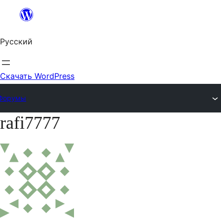
Перейти
к
Русский
содержимому
Скачать WordPress
Форумы
rafi7777
Перейти
к
содержимому