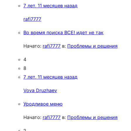
7 лет, 11 месяцев назад
rafi7777
Во время поиска ВСЕ! идет не так
Начато:
rafi7777
в:
Проблемы и решения
4
8
7 лет, 11 месяцев назад
Vova Druzhaev
Уродливое меню
Начато:
rafi7777
в:
Проблемы и решения
2