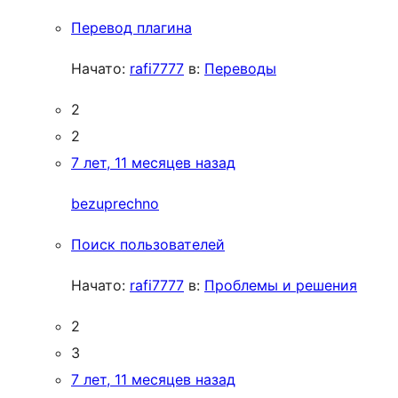
Перевод плагина
Начато:
rafi7777
в:
Переводы
2
2
7 лет, 11 месяцев назад
bezuprechno
Поиск пользователей
Начато:
rafi7777
в:
Проблемы и решения
2
3
7 лет, 11 месяцев назад