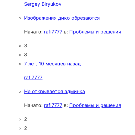
Sergey Biryukov
Изображения дико обрезаются
Начато:
rafi7777
в:
Проблемы и решения
3
8
7 лет, 10 месяцев назад
rafi7777
Не открывается админка
Начато:
rafi7777
в:
Проблемы и решения
2
2