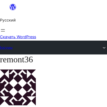
Перейти
к
Русский
содержимому
Скачать WordPress
Форумы
remont36
Перейти
к
содержимому