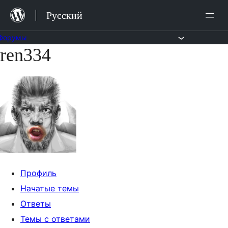
Перейти
Русский
к
содержимому
Форумы
ren334
Перейти
к
содержимому
Профиль
Начатые темы
Ответы
Темы с ответами