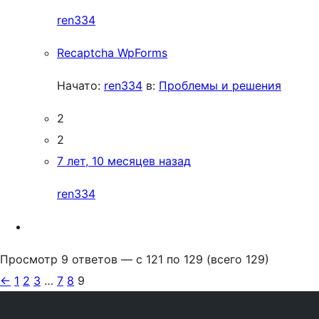
ren334
Recaptcha WpForms
Начато:
ren334
в:
Проблемы и решения
2
2
7 лет, 10 месяцев назад
ren334
Просмотр 9 ответов — с 121 по 129 (всего 129)
←
1
2
3
…
7
8
9