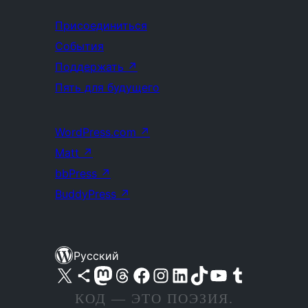
Присоединиться
События
Поддержать
↗
Пять для будущего
WordPress.com
↗
Matt
↗
bbPress
↗
BuddyPress
↗
Русский
Посетите нас в X (ранее Twitter)
Посетите нашу учётную запись в Bluesky
Посетите нашу ленту в Mastodon
Посетите нашу учётную запись в Threads
Посетите нашу страницу на Facebook
Посетите наш Instagram
Посетите нашу страницу в LinkedIn
Посетите нашу учётную запись в TikTok
Посетите наш канал YouTube
Посетите нашу учётную запись в Tumblr
КОД — ЭТО ПОЭЗИЯ.