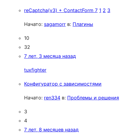
reCaptcha(v3) + ContactForm 7
1
2
3
Начато:
sagamorr
в:
Плагины
10
32
7 лет, 3 месяца назад
tuxfighter
Конфигуратор с зависимостями
Начато:
ren334
в:
Проблемы и решения
3
4
7 лет, 8 месяцев назад