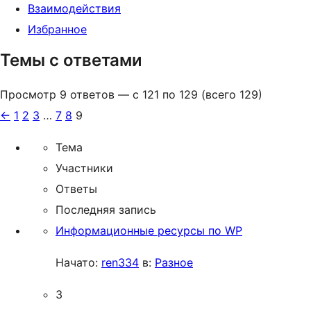
Взаимодействия
Избранное
Темы с ответами
Просмотр 9 ответов — с 121 по 129 (всего 129)
←
1
2
3
…
7
8
9
Тема
Участники
Ответы
Последняя запись
Информационные ресурсы по WP
Начато:
ren334
в:
Разное
3