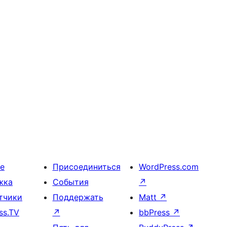
е
Присоединиться
WordPress.com
жка
События
↗
тчики
Поддержать
Matt
↗
ss.TV
↗
bbPress
↗