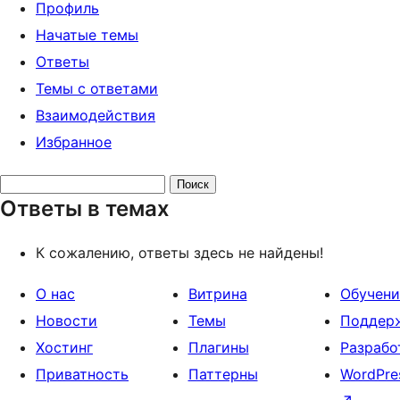
Профиль
Начатые темы
Ответы
Темы с ответами
Взаимодействия
Избранное
Поиск
Ответы в темах
ответов:
К сожалению, ответы здесь не найдены!
О нас
Витрина
Обучени
Новости
Темы
Поддер
Хостинг
Плагины
Разрабо
Приватность
Паттерны
WordPre