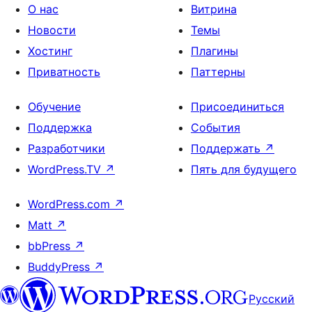
О нас
Витрина
Новости
Темы
Хостинг
Плагины
Приватность
Паттерны
Обучение
Присоединиться
Поддержка
События
Разработчики
Поддержать
↗
WordPress.TV
↗
Пять для будущего
WordPress.com
↗
Matt
↗
bbPress
↗
BuddyPress
↗
Русский