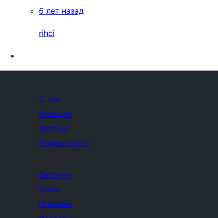
6 лет назад
rihci
О нас
Новости
Хостинг
Приватность
Витрина
Темы
Плагины