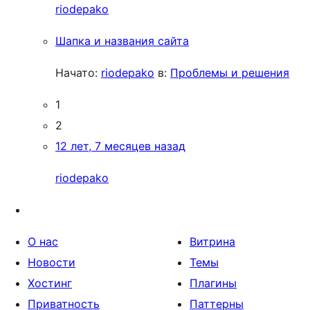
riodepako
Шапка и названия сайта
Начато:
riodepako
в:
Проблемы и решения
1
2
12 лет, 7 месяцев назад
riodepako
О нас
Витрина
Новости
Темы
Хостинг
Плагины
Приватность
Паттерны