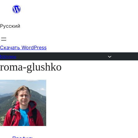
Перейти
к
Русский
содержимому
Скачать WordPress
Форумы
roma-glushko
Перейти
к
содержимому