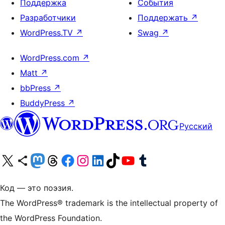
Поддержка
События
Разработчики
Поддержать
↗
WordPress.TV
↗
Swag
↗
WordPress.com
↗
Matt
↗
bbPress
↗
BuddyPress
↗
Русский
Посетите нас в X (ранее Twitter)
Посетите нашу учётную запись в Bluesky
Посетите нашу ленту в Mastodon
Посетите нашу учётную запись в Threads
Посетите нашу страницу на Facebook
Посетите наш Instagram
Посетите нашу страницу в LinkedIn
Посетите нашу учётную запись в TikTok
Посетите наш канал YouTube
Посетите нашу учётную запись в Tumblr
Код — это поэзия.
The WordPress® trademark is the intellectual property of
the WordPress Foundation.