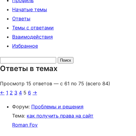
Профиль
Начатые темы
Ответы
Темы с ответами
Взаимодействия
Избранное
Поиск
Ответы в темах
ответов:
Просмотр 15 ответов — с 61 по 75 (всего 84)
←
1
2
3
4
5
6
→
Форум:
Проблемы и решения
Тема:
как получить права на сайт
Roman Fov