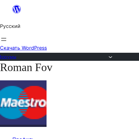
Перейти
к
Русский
содержимому
Скачать WordPress
Форумы
Roman Fov
Перейти
к
содержимому