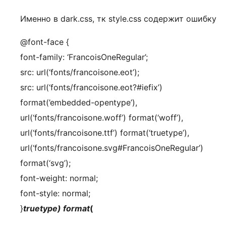
Именно в dark.css, тк style.css содержит ошибку
@font-face {
font-family: ‘FrancoisOneRegular’;
src: url(‘fonts/francoisone.eot’);
src: url(‘fonts/francoisone.eot?#iefix’)
format(’embedded-opentype’),
url(‘fonts/francoisone.woff’) format(‘woff’),
url(‘fonts/francoisone.ttf’) format(‘truetype’),
url(‘fonts/francoisone.svg#FrancoisOneRegular’)
format(‘svg’);
font-weight: normal;
font-style: normal;
}
truetype) format
(