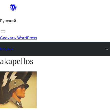
Перейти
к
Русский
содержимому
Скачать WordPress
Форумы
akapellos
Перейти
к
содержимому