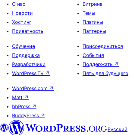
О нас
Витрина
Новости
Темы
Хостинг
Плагины
Приватность
Паттерны
Обучение
Присоединиться
Поддержка
События
Разработчики
Поддержать
↗
WordPress.TV
↗
Пять для будущего
WordPress.com
↗
Matt
↗
bbPress
↗
BuddyPress
↗
Русский