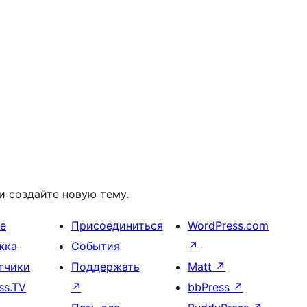
и создайте новую тему.
е
Присоединиться
WordPress.com
жка
События
↗
тчики
Поддержать
Matt
↗
ss.TV
↗
bbPress
↗