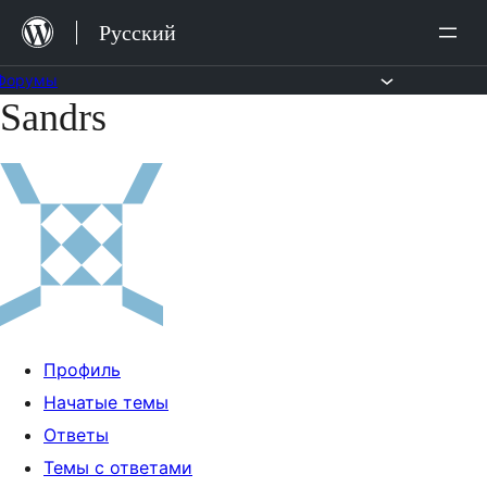
Перейти
Русский
к
содержимому
Форумы
Sandrs
Перейти
к
содержимому
Профиль
Начатые темы
Ответы
Темы с ответами