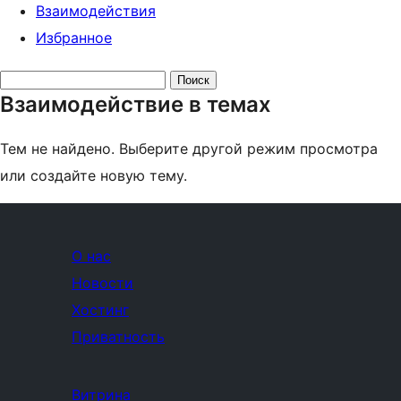
Взаимодействия
Избранное
Поиск
Взаимодействие в темах
тем:
Тем не найдено. Выберите другой режим просмотра
или создайте новую тему.
О нас
Новости
Хостинг
Приватность
Витрина