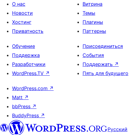
О нас
Витрина
Новости
Темы
Хостинг
Плагины
Приватность
Паттерны
Обучение
Присоединиться
Поддержка
События
Разработчики
Поддержать
↗
WordPress.TV
↗
Пять для будущего
WordPress.com
↗
Matt
↗
bbPress
↗
BuddyPress
↗
Русский