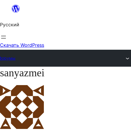
Перейти
к
Русский
содержимому
Скачать WordPress
Форумы
sanyazmei
Перейти
к
содержимому