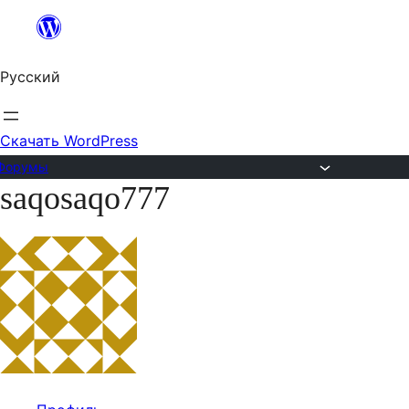
Перейти
к
Русский
содержимому
Скачать WordPress
Форумы
saqosaqo777
Перейти
к
содержимому