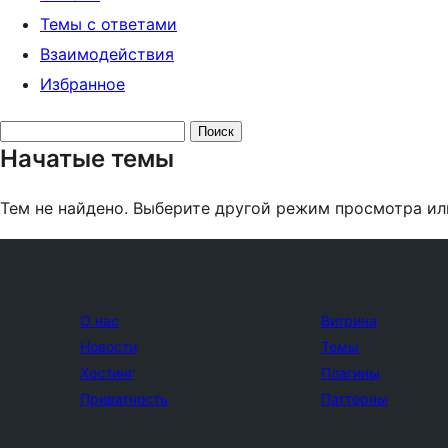
Темы с ответами
Взаимодействия
Избранное
Поиск
Начатые темы
тем:
Тем не найдено. Выберите другой режим просмотра ил
О нас
Витрина
Новости
Темы
Хостинг
Плагины
Приватность
Паттерны