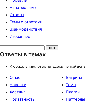
Профиль
Начатые темы
Ответы
Темы с ответами
Взаимодействия
Избранное
Поиск
Ответы в темах
ответов:
К сожалению, ответы здесь не найдены!
О нас
Витрина
Новости
Темы
Хостинг
Плагины
Приватность
Паттерны