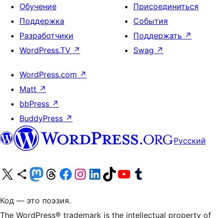
Обучение
Присоединиться
Поддержка
События
Разработчики
Поддержать
↗
WordPress.TV
↗
Swag
↗
WordPress.com
↗
Matt
↗
bbPress
↗
BuddyPress
↗
Русский
Посетите нас в X (ранее Twitter)
Посетите нашу учётную запись в Bluesky
Посетите нашу ленту в Mastodon
Посетите нашу учётную запись в Threads
Посетите нашу страницу на Facebook
Посетите наш Instagram
Посетите нашу страницу в LinkedIn
Посетите нашу учётную запись в TikTok
Посетите наш канал YouTube
Посетите нашу учётную запись в Tumblr
Код — это поэзия.
The WordPress® trademark is the intellectual property of