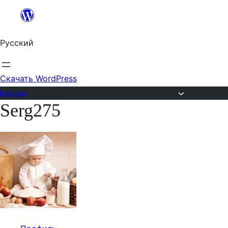
Перейти
к
Русский
содержимому
Скачать WordPress
Форумы
Serg275
Перейти
к
содержимому