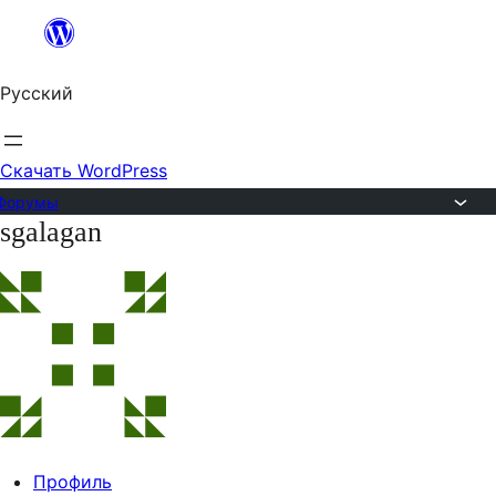
Перейти
к
Русский
содержимому
Скачать WordPress
Форумы
sgalagan
Перейти
к
содержимому
Профиль