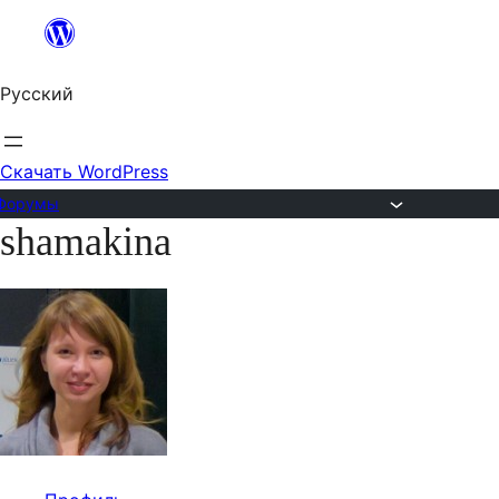
Перейти
к
Русский
содержимому
Скачать WordPress
Форумы
shamakina
Перейти
к
содержимому