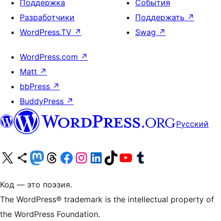
Поддержка
События
Разработчики
Поддержать
↗
WordPress.TV
↗
Swag
↗
WordPress.com
↗
Matt
↗
bbPress
↗
BuddyPress
↗
Русский
Посетите нас в X (ранее Twitter)
Посетите нашу учётную запись в Bluesky
Посетите нашу ленту в Mastodon
Посетите нашу учётную запись в Threads
Посетите нашу страницу на Facebook
Посетите наш Instagram
Посетите нашу страницу в LinkedIn
Посетите нашу учётную запись в TikTok
Посетите наш канал YouTube
Посетите нашу учётную запись в Tumblr
Код — это поэзия.
The WordPress® trademark is the intellectual property of
the WordPress Foundation.